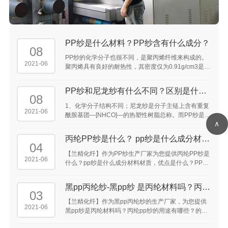
PP纱是什么材料？PP纱含有什么成分？
08
PP纱的化学分子也很不同，是聚丙烯纤维来构成的。
2021-06
聚丙烯具有良好的耐热性，其密度仅为0.91g/cm3是常
见化学纤维中密度最轻的品种，所以同样重量的丙纶
可比其他纤维得到的较高的覆盖面积。 ...
PP纱和尼龙纱有什么不同？区别是什
08
么？
1、化学分子结构不同；尼龙纱是分子主链上含有重复
2021-06
酰胺基团—[NHCO]—的热塑性树脂总称。而PP纱是聚
∧
丙烯纤维。 2、特点性能上存在区别；
丙纶PP纱是什么？ pp纱是什么成分材料
04
材质，优点是什么？ ...
【兰精化纤】作为PP纱生产厂家为您提供丙纶PP纱是
2021-06
什么？pp纱是什么成分材料材质，优点是什么？PP纱
300D是什么意思，pp纱织是什么意思，pp纱是什么东
西，pp纱原材料是什么的答案供大家参考。 ...
黑pp丙纶纱-黑pp纱 是丙纶材料吗？丙纶
03
pp纱的用途 有哪些？ ...
【兰精化纤】作为黑pp丙纶纱的生产厂家，为您提供
2021-06
黑pp纱是丙纶材料吗？丙纶pp纱的用途有哪些？的介
绍供大家参考。丙纶pp纱可以用于手机吊带，鞋带及