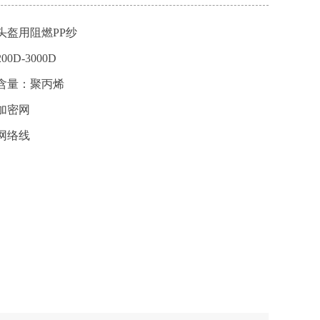
头盔用阻燃PP纱
0D-3000D
含量：聚丙烯
加密网
网络线