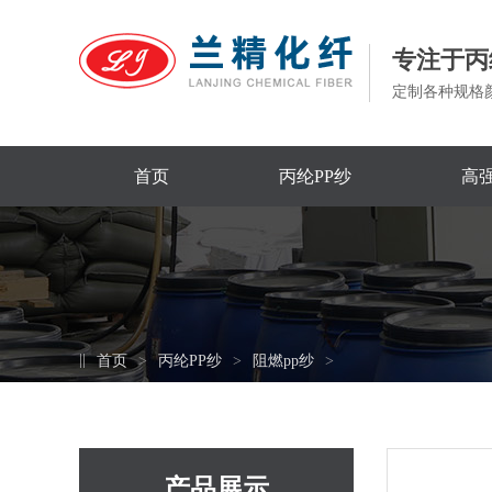
专注于丙
定制各种规格
首页
丙纶PP纱
高强
首页
丙纶PP纱
阻燃pp纱
产品展示