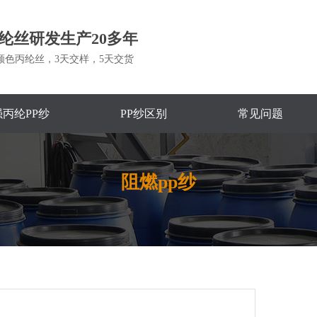
纶丝研发生产20多年
颜色丙纶丝，3天交样，5天交货
丙纶PP纱
PP纱区别
常见问题
阻燃pp纱