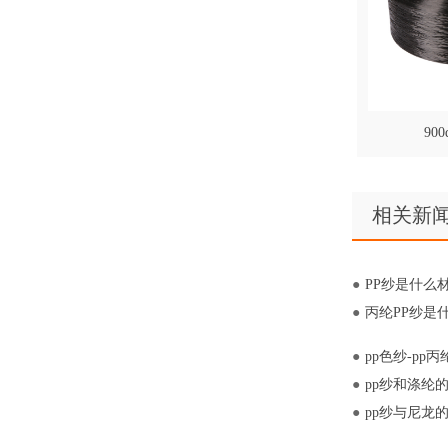
90
相关新
PP纱是什么
丙纶PP纱是什
pp色纱-pp
pp纱和涤纶
pp纱与尼龙