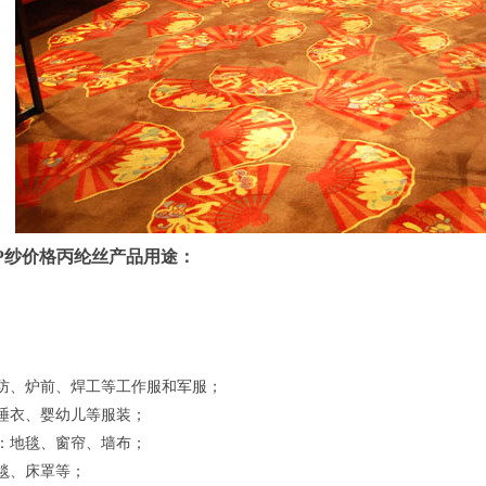
P纱价格丙纶丝产品用途：
防、炉前、焊工等工作服和军服；
睡衣、婴幼儿等服装；
：地毯、窗帘、墙布；
毯、床罩等；