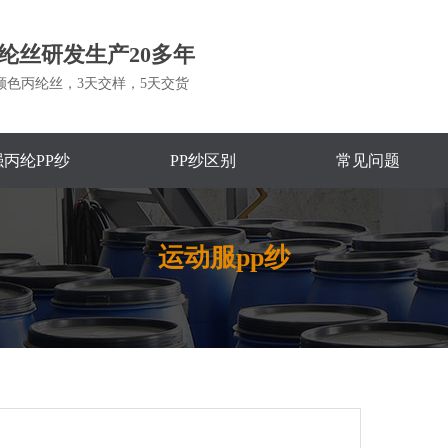
纶丝研发生产20多年
颜色丙纶丝，3天交样，5天交货
丙纶PP纱
PP纱区别
常见问题
运动服pp纱