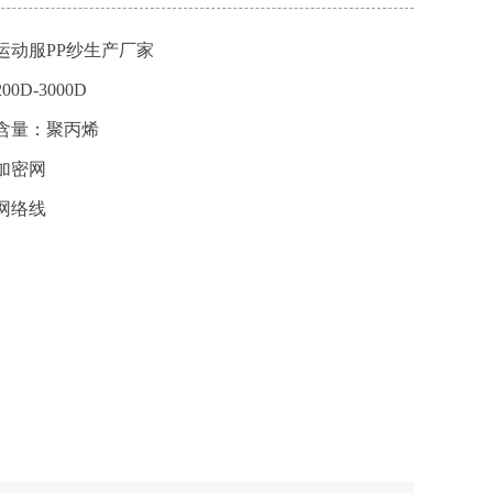
运动服PP纱生产厂家
0D-3000D
含量：聚丙烯
加密网
网络线