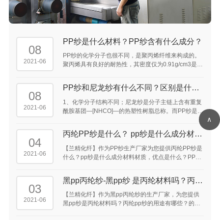
PP纱是什么材料？PP纱含有什么成分？
08
PP纱的化学分子也很不同，是聚丙烯纤维来构成的。
2021-06
聚丙烯具有良好的耐热性，其密度仅为0.91g/cm3是常
见化学纤维中密度最轻的品种，所以同样重量的丙纶
可比其他纤维得到的较高的覆盖面积。 ...
PP纱和尼龙纱有什么不同？区别是什
08
么？
1、化学分子结构不同；尼龙纱是分子主链上含有重复
2021-06
酰胺基团—[NHCO]—的热塑性树脂总称。而PP纱是聚
∧
丙烯纤维。 2、特点性能上存在区别；
丙纶PP纱是什么？ pp纱是什么成分材料
04
材质，优点是什么？ ...
【兰精化纤】作为PP纱生产厂家为您提供丙纶PP纱是
2021-06
什么？pp纱是什么成分材料材质，优点是什么？PP纱
300D是什么意思，pp纱织是什么意思，pp纱是什么东
西，pp纱原材料是什么的答案供大家参考。 ...
黑pp丙纶纱-黑pp纱 是丙纶材料吗？丙纶
03
pp纱的用途 有哪些？ ...
【兰精化纤】作为黑pp丙纶纱的生产厂家，为您提供
2021-06
黑pp纱是丙纶材料吗？丙纶pp纱的用途有哪些？的介
绍供大家参考。丙纶pp纱可以用于手机吊带，鞋带及