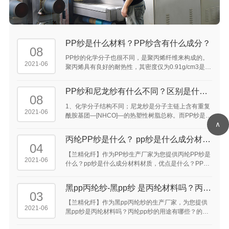
PP纱是什么材料？PP纱含有什么成分？
08
PP纱的化学分子也很不同，是聚丙烯纤维来构成的。
2021-06
聚丙烯具有良好的耐热性，其密度仅为0.91g/cm3是常
见化学纤维中密度最轻的品种，所以同样重量的丙纶
可比其他纤维得到的较高的覆盖面积。 ...
PP纱和尼龙纱有什么不同？区别是什
08
么？
1、化学分子结构不同；尼龙纱是分子主链上含有重复
2021-06
酰胺基团—[NHCO]—的热塑性树脂总称。而PP纱是聚
∧
丙烯纤维。 2、特点性能上存在区别；
丙纶PP纱是什么？ pp纱是什么成分材料
04
材质，优点是什么？ ...
【兰精化纤】作为PP纱生产厂家为您提供丙纶PP纱是
2021-06
什么？pp纱是什么成分材料材质，优点是什么？PP纱
300D是什么意思，pp纱织是什么意思，pp纱是什么东
西，pp纱原材料是什么的答案供大家参考。 ...
黑pp丙纶纱-黑pp纱 是丙纶材料吗？丙纶
03
pp纱的用途 有哪些？ ...
【兰精化纤】作为黑pp丙纶纱的生产厂家，为您提供
2021-06
黑pp纱是丙纶材料吗？丙纶pp纱的用途有哪些？的介
绍供大家参考。丙纶pp纱可以用于手机吊带，鞋带及